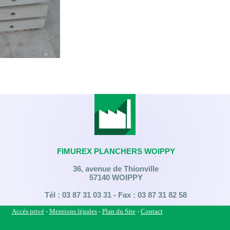
FIMUREX PLANCHERS WOIPPY
36, avenue de Thionville
57140 WOIPPY
Tél : 03 87 31 03 31 - Fax : 03 87 31 82 58
Accés privé
-
Mentions légales
-
Plan du Site
-
Contact