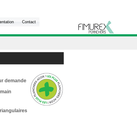
ntation
Contact
ur demande
 main
riangulaires